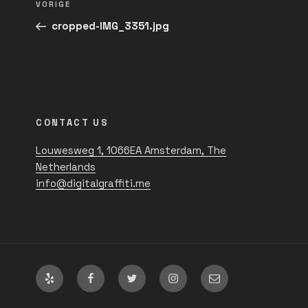
Vorig
VORIGE
navigatie
bericht
cropped-IMG_3351.jpg
CONTACT US
Louwesweg 1, 1066EA Amsterdam, The
Netherlands
info@digitalgraffiti.me
Yelp
Facebook
Twitter
Instagram
Email