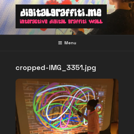
Ga
naar
de
inhoud
Menu
cropped-IMG_3351.jpg