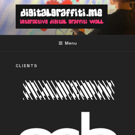
Ga
naar
de
inhoud
Menu
CLIENTS